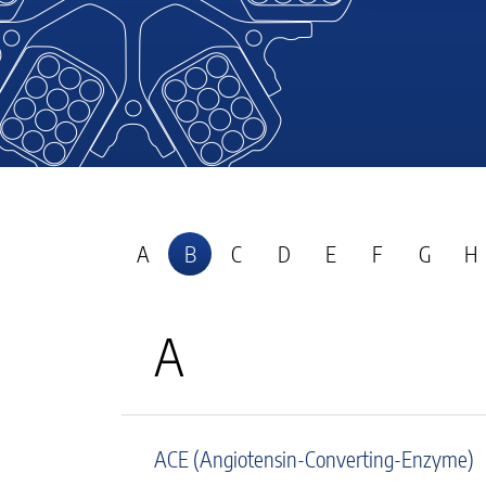
A
B
C
D
E
F
G
H
A
ACE (Angiotensin-Converting-Enzyme)