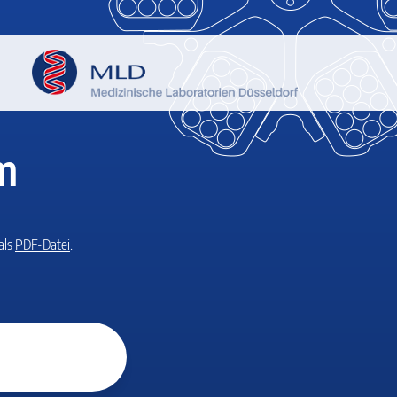
m
als
PDF-Datei
.