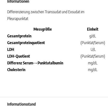
Informationen
Differenzierung zwischen Transsudat und Exsudat im
Pleurapunktat
Messgröße
Einheit
Gesamtprotein
g/dL
Gesamtproteinquotient
(Punktat/Serum)
LDH
U/L
LDH-Quotient
(Punktat/Serum)
Differenz Serum- – Punktatalbumin
mg/dL
Cholesterin
mg/dL
Informationsstand