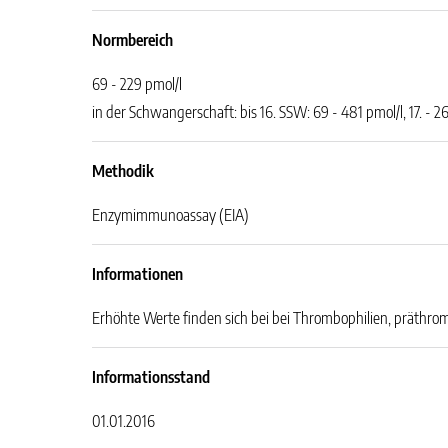
Normbereich
69 - 229 pmol/l
in der Schwangerschaft: bis 16. SSW: 69 - 481 pmol/l, 17. - 2
Methodik
Enzymimmunoassay (EIA)
Informationen
Erhöhte Werte finden sich bei bei Thrombophilien, präth
Informationsstand
01.01.2016