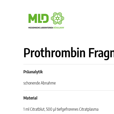
Prothrombin Frag
Präanalytik
schonende Abnahme
Material
1 ml Citratblut, 500 µl tiefgefrorenes Citratplasma