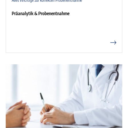
Alles Wichtige zur korrekten Probenentnahme
Präanalytik & Probenentnahme