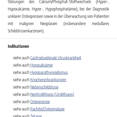
Störungen des Calcium/Phosphat-Stoffwechsels (Hyper-,
Hypocalcämie, Hyper-, Hypophosphatämie), bei der Diagnostik
unklarer Osteoporosen sowie in der Überwachung von Patienten
mit malignen Neoplasien (insbesondere medulläres
Schilddrüsenkarzinom).
Indikationen
siehe auch
Gastroduodenale Ulcuskrankheit
siehe auch
Hypocalciämie
siehe auch
Hypoparathyreoidismus
siehe auch
Knochenerkrankungen
siehe auch
Nebenschilddrüse
siehe auch
Nephrolithiasis (Urolithiasis)
siehe auch
Osteoporose
siehe auch
Rachitis/Osteomalazie
siehe auch
Tetanie