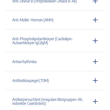
Anti-DNAse B (Streptokokken-DNase B-Ak)
Anti-Müller-Hormon (AMH)
Anti-Phospholipidantikörper (Cardiolipin-
Autoantikörper IgG/IgM)
Antiarrhythmika
Antibiotikaspiegel (TDM)
Antikörpersuchtest (irreguläre Blutgruppen-AK,
indirekter Coombstest)