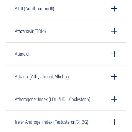
AT III (Antithrombin III)
Atazanavir (TDM)
Atenolol
Äthanol (Äthylalkohol, Alkohol)
Atherogener Index (LDL-/HDL-Cholesterin)
freier Androgenindex (Testosteron/SHBG)