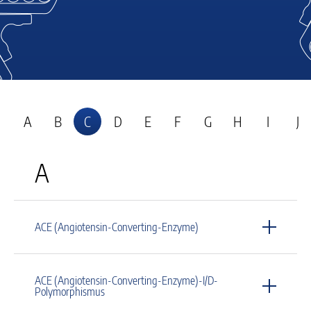
A
B
C
D
E
F
G
H
I
J
A
ACE (Angiotensin-Converting-Enzyme)
ACE (Angiotensin-Converting-Enzyme)-I/D-
Polymorphismus