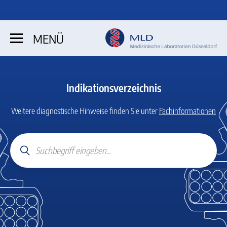
MENÜ
Indikationsverzeichnis
Weitere diagnostische Hinweise finden Sie unter
Fachinformationen