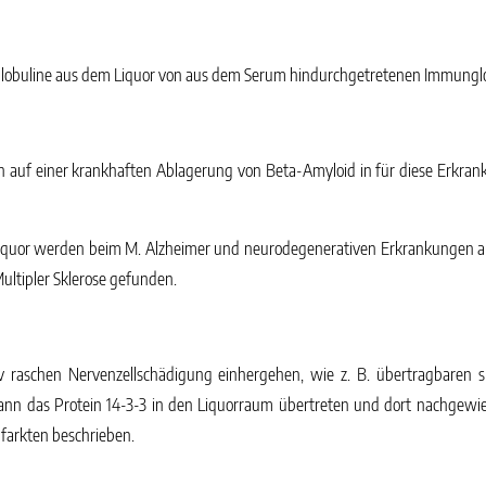
globuline aus dem Liquor von aus dem Serum hindurchgetretenen Immunglo
h auf einer krankhaften Ablagerung von Beta-Amyloid in für diese Erkra
quor werden beim M. Alzheimer und neurodegenerativen Erkrankungen and
ultipler Sklerose gefunden.
tiv raschen Nervenzellschädigung einhergehen, wie z. B. übertragbaren 
kann das Protein 14-3-3 in den Liquorraum übertreten und dort nachgewies
farkten beschrieben.