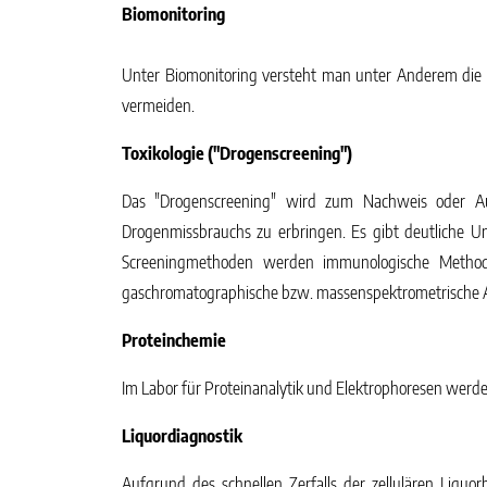
Biomonitoring
Unter
Biomonitoring
versteht man unter Anderem die
vermeiden.
Toxikologie ("Drogenscreening")
Das "Drogenscreening" wird zum Nachweis oder Auss
Drogenmissbrauchs zu erbringen. Es gibt deutliche Un
Screeningmethoden werden immunologische Methoden
gaschromatographische bzw. massenspektrometrische Analy
Proteinchemie
Im Labor für
Proteinanalytik
und
Elektrophoresen
werden
Liquordiagnostik
Aufgrund des schnellen Zerfalls der zellulären Liqu