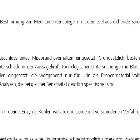
 Bestimmung von Medikamentenspiegeln mit dem Ziel ausreichende Spie
chluss eines Missbrauchsverhalten eingesetzt. Grundsätzlich beste
terschiede in der Aussagekraft toxikologischer Untersuchungen in Blut u
 eingesetzt, die weitgehend nur für Urin als Probenmaterial validi
sen, die bei gleicher Sensitivität deutlich spezifischer sind.
 Proteine, Enzyme, Kohlenhydrate und Lipide mit verschiedenen Verfahren
orbestandteile muss eine Liquorprobe schnellstmöglich untersucht werde