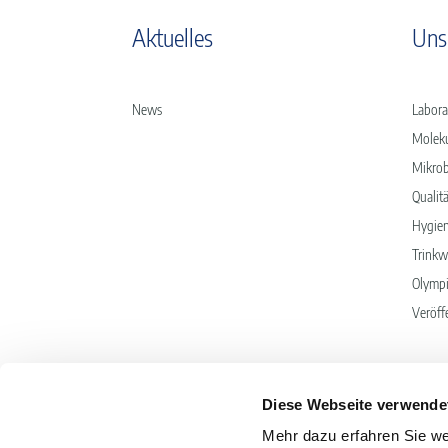
Aktuelles
Uns
News
Labora
Moleku
Mikrob
Quali
Hygie
Trinkw
Olympi
Veröff
Diese Webseite verwende
Mehr dazu erfahren Sie we