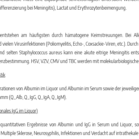
Differenzierung bei Meningitis), Lactat und Erythrozytenbeimengung.
) entstehen am häufigsten durch hämatogene Keimstreuungen. Bei Al
d vielen Virusinfektionen (Poliomyelitis, Echo-, Coxsackie-Viren, etc.). Dur
und selten Staphylococcus aureus kann eine akute eitrige Meningitis en
enzbestimmung. HSV, VZV, CMV und TBC werden mit molekularbiologische
tik
rationen von Albumin im Liquor und Albumin im Serum sowie der jeweiligen
gramm (Q_Alb, Q_IgG, Q_IgA, Q_IgM).
onales IgG im Liquor)
 quantitativen Ergebnisse von Albumin und IgG in Serum und Liquor, sow
ltiple Sklerose, Neurosyphilis, Infektionen und Verdacht auf intrathekale