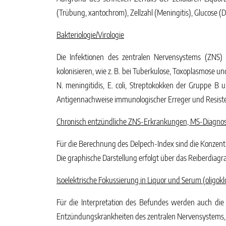
(Trübung, xantochrom), Zellzahl (Meningitis), Glucose (
Bakteriologie/Virologie
Die Infektionen des zentralen Nervensystems (ZNS
kolonisieren, wie z. B. bei Tuberkulose, Toxoplasmose un
N. meningitidis, E. coli, Streptokokken der Gruppe B 
Antigennachweise immunologischer Erreger und Resist
Chronisch entzündliche ZNS-Erkrankungen, MS-Diagnos
Für die Berechnung des Delpech-Index sind die Konzent
Die graphische Darstellung erfolgt über das Reiberdia
Isoelektrische Fokussierung in Liquor und Serum (oligokl
Für die Interpretation des Befundes werden auch die
Entzündungskrankheiten des zentralen Nervensystems, Mu